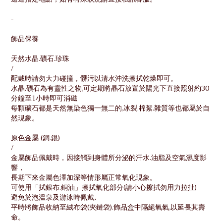
-
飾品保養
天然水晶.礦石.珍珠
/
配戴時請勿大力碰撞，
髒污以清水沖洗擦拭乾燥即可。
水晶.礦石為有靈性之物,可定期將晶石放置於陽光下直接照射約30
分鐘至1小時即可消磁
每顆礦石都是天然無染色獨一無二的,冰裂.棉絮.雜質等也都屬於自
然現象。
原色金屬 (銅.銀)
/
金屬飾品佩戴時，因接觸到身體所分泌的汗水.油脂及空氣濕度影
響，
長期下來金屬色澤加深等情形屬正常氧化現象。
可使用「拭銀布.銅油」擦拭氧化部分(請小心擦拭勿用力拉扯)
避免於泡溫泉及游泳時佩戴
,
平時將飾品收納至絨布袋(夾鏈袋).飾品盒中隔絕氧氣,以延長其壽
命。