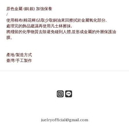
原色金屬 (銅.銀) 加強保養
/
使用棉布(棉花棒)沾取少取銅油來回擦拭於金屬氧化部分,
處理完的飾品建議再使用凡士林擦抹,
將殘留的化學物質去除避免碰到人體,並形成金屬的外層保護油
膜。
產地/製造方式
臺灣/手工製作
juelryofficial@gmail.com