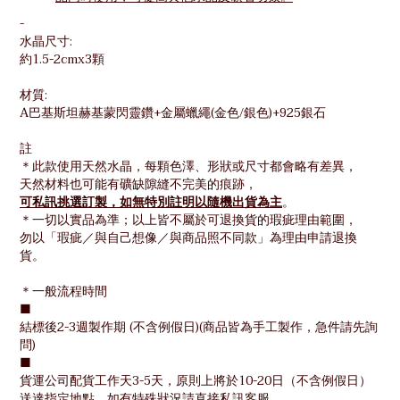
-
水晶尺寸:
約1.5-2cmx3顆
材質:
A巴基斯坦赫基蒙閃靈鑽+金屬蠟繩(金色/銀色)+925銀石
註
＊此款使用天然水晶，
每顆色澤、形狀或尺寸都會略有差異，
天然材料也可能有礦缺隙縫不完美的痕跡，
可私訊挑選訂製，如無特別註明以隨機出貨為主
。
＊
一切以實品為準；
以上皆不屬於可退換貨的瑕疵理由範圍，
勿以「瑕疵／與自己想像／與商品照不同款」為理由申請退換
貨。
＊一般流程時間
■
結標後2-3週製作期 (不含例假日)(商品皆為手工製作，
急件請先詢
問
)
■
貨運公司配貨工作天3-5天，
原則上將於10-20日（不含例假日）
送達指定地點，
如有特殊狀況請直接私訊客服。