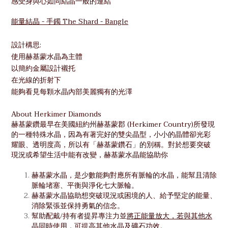
感受身與心如同結晶一般的連結
能量結晶 - 手鐲 The Shard - Bangle
設計構思:
使用赫基蒙水晶為主體
以簡約金屬設計襯托
在光線的折射下
能夠看見
每顆水晶內部美麗獨有的光澤
About Herkimer Diamonds
赫基蒙鑽最早在美國紐約州赫基蒙郡 (Herkimer Country)所發現
的一種特殊水晶，因為有著完好的雙尖晶型，小小的晶體卻光彩
耀眼、透明度高，所以有「赫基蒙鑽石」的別稱。對於想要突破
現況或希望生活中能有改變，赫基蒙水晶能協助你
赫基蒙水晶，是少數能夠對應所有脈輪的水晶，能幫且清除
脈輪堵塞、平衡與淨化七大脈輪。
赫基蒙水晶協助想突破現況或困境的人、給予堅定的能量、
消除緊張並保持勇氣的信念。
幫助配戴/持有者提昇專注力並
將正能量放大，若與其他水
晶同時使用，可提高其他水晶及礦石功效。