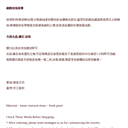
銅飾加強保養
使用乾布(棉花棒)沾取少取銅油來回擦拭於金屬氧化部分,處理完的飾品建議再使用凡士林擦
抹,將殘留的化學物質去除避免碰到人體,並形成金屬的外層保護油膜。
天然水晶.礦石.珍珠
髒污以清水沖洗擦拭即可
水晶.礦石為有靈性之物,可定期將晶石放置於陽光下直接照射約30分鐘至1小時即可消磁
每顆礦石都是天然無染色獨一無二的,冰裂.棉絮.雜質等也都屬於自然現象喔！
產地/製造方式
臺灣/手工製作
Material - brass +natural stone / fresh pearl
Check These Words Before Shopping -
* After ordering, please send messages to us for customizing the jewelry