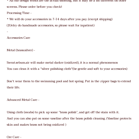
* All our design works are the actual shooting, but it may be a bit different on other
screens. Please order before you check!
Processing Time -
* We will do your accessories in 7-14 days after you pay. (except shipping)
(JUelry do handmade accessories, so please wait for inpatient)
-
Accessories Care
Metal (brass.silver) -
Sweat.sebum.air will make metal darker (oxidized), it is a normal phenomenon
You can clean it with a "silver polishing cloth"(be gentle and soft to your accessories)
Don't wear them to the swimming pool and hot spring. Put in the zipper bags to extend
their life.
Advanced Metal Care -
Using cloth (swabs) to pick up some “brass polish”, and get off the stain with it.
And you can also put on some vaseline after the brass polish cleaning. (Vaseline protects
skin and makes brass not being oxidized )
Ore Care -