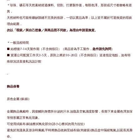
＊
珍珠、礦石等天然素材經過揀料、切割、打磨製作後，每顆色澤、形狀或尺寸都會略有差
異，
天然材料也可能有礦缺隙縫不完美的痕跡，
一切以實品為準；
以上皆不屬於可退換貨的瑕疵
理由範圍，
勿以「瑕疵／與自己想像／與商品照不同款」為理由申請退換貨。
＊一般流程時間
■ 結標後7-14天製作期（不含例假日）（商品皆為手工製作，
急件請先詢問
）
■ 貨運公司配貨工作天3-5天，原則上將於10-20日（不含例假日）送達指定地點，如有特
殊狀況請直接私訊設計館
-
飾品保養
原色金屬 (銅.銀)
金屬飾品佩戴時，因接觸到身體所分泌的汗水.油脂及空氣濕度影響，長期下來金屬色澤加深
等情形屬正常氧化現象。
可使用拭銀布.銅油擦拭氧化部分(請小心擦拭勿用力拉扯)
避免於泡溫泉及游泳時佩戴,平時將飾品收納至絨布袋(夾鏈袋).飾品盒中隔絕氧氣,以延長其壽
命。