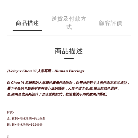
送貨及付款方
商品描述
顧客評價
式
商品描述
JUelry x Chou Yi
- Human Earrings
人形耳環
以
所繪製的人形線性圖像作為設計，以彎折的對半人形作為左右耳造型，
Chou Yi
屬下半身的耳飾造型更有著心形的隱喻，人形耳環含金
銀
黑三款顏色選擇，
.
.
金
銀兩色也另外設計了含珍珠的款式，歡迎嘗試不同的效果作搭配。
.
材質-
金: 黃銅+淡水珍珠+925銀針
銀: 銀
+淡水珍珠+925銀針
註