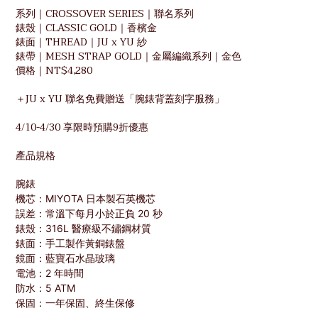
系列｜CROSSOVER SERIES｜聯名系列
錶殼｜CLASSIC GOLD｜香檳金
錶面｜THREAD｜JU x YU 紗
錶帶｜MESH STRAP GOLD｜金屬編織系列｜金色
價格｜NT$4,280
＋JU x YU 聯名免費贈送「腕錶背蓋刻字服務」
4/10-4/30 享限時預購9折優惠
產品規格
腕錶
機芯：MIYOTA 日本製石英機芯
誤差：常溫下每月小於正負 20 秒
錶殼：316L 醫療級不鏽鋼材質
錶面：手工製作黃銅錶盤
鏡面：藍寶石水晶玻璃
電池：2 年時間
防水：5 ATM
保固：一年保固、終生保修