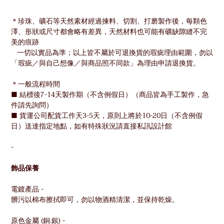
＊
珍珠、礦石等天然素材經過揀料、切割、打磨製作後，每顆色
澤、形狀或尺寸都會略有差異，天然材料也可能有礦缺隙縫不完
美的痕跡
一切以實品為準；
以上皆不屬於可退換貨的瑕疵理由範圍，勿以
「瑕疵／與自己想像／與商品照不同款」為理由申請退換貨。
＊一般流程時間
■ 結標後7-14天製作期（不含例假日）（商品皆為手工製作，急
件請先詢問）
■ 貨運公司配貨工作天3-5天，原則上將於10-20日（不含例假
日）送達指定地點，如有特殊狀況請直接私訊設計館
-
飾品保養
電鍍產品 -
髒污以棉布擦拭即可，勿以物酒精清潔，並保持乾燥。
原色金屬 (銅.銀) -