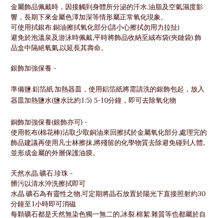
金屬飾品佩戴時，因接觸到身體所分泌的汗水.油脂及空氣濕度影
響，長期下來金屬色澤加深等情形屬正常氧化現象。
可使用拭銀布.銅油擦拭氧化部分(請小心擦拭勿用力拉扯)
避免於泡溫泉及游泳時佩戴,平時將飾品收納至絨布袋(夾鏈袋).飾
品盒中隔絕氧氣,以延長其壽命。
銀飾加強保養 -
準備鹽.鋁箔紙.加熱器皿，使用鋁箔紙將需請洗的銀飾包起，放入
器皿加熱鹽水(鹽水比約1:5) 5-10分鐘，即可去除氧化物
銅飾加強保養(銀飾亦可) -
使用乾布(棉花棒)沾取少取銅油來回擦拭於金屬氧化部分,處理完的
飾品建議再使用凡士林擦抹,將殘留的化學物質去除避免碰到人體,
並形成金屬的外層保護油膜。
天然水晶.礦石.珍珠 -
髒污以清水沖洗擦拭即可
水晶.礦石為有靈性之物,可定期將晶石放置於陽光下直接照射約30
分鐘至1小時即可消磁
每顆礦石都是天然無染色獨一無二的,冰裂.棉絮.雜質等也都屬於自