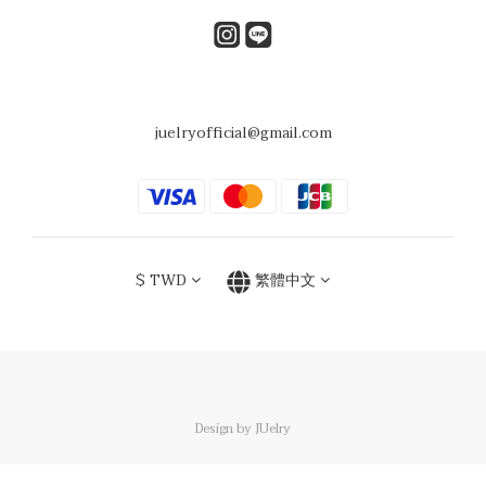
juelryofficial@gmail.com
$
TWD
繁體中文
Design by JUelry