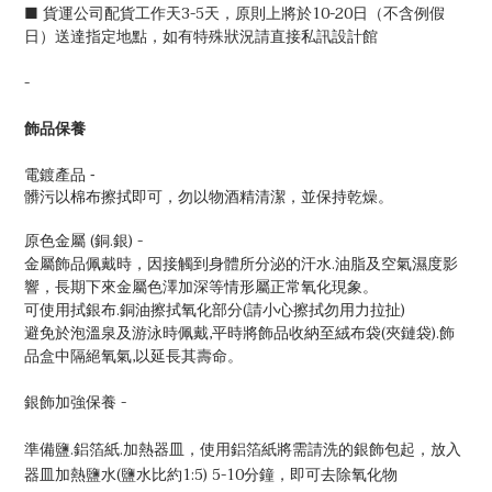
■ 貨運公司配貨工作天3-5天，原則上將於10-20日（不含例假
日）送達指定地點，如有特殊狀況請直接私訊設計館
-
飾品保養
電鍍產品 -
髒污以棉布擦拭即可，勿以物酒精清潔，並保持乾燥。
原色金屬 (銅.銀) -
金屬飾品佩戴時，因接觸到身體所分泌的汗水.油脂及空氣濕度影
響，長期下來金屬色澤加深等情形屬正常氧化現象。
可使用拭銀布.銅油擦拭氧化部分(請小心擦拭勿用力拉扯)
避免於泡溫泉及游泳時佩戴,平時將飾品收納至絨布袋(夾鏈袋).飾
品盒中隔絕氧氣,以延長其壽命。
銀飾加強保養 -
準備鹽.鋁箔紙.加熱器皿，使用鋁箔紙將需請洗的銀飾包起，放入
器皿加熱鹽水(鹽水比約1:5) 5-10分鐘，即可去除氧化物