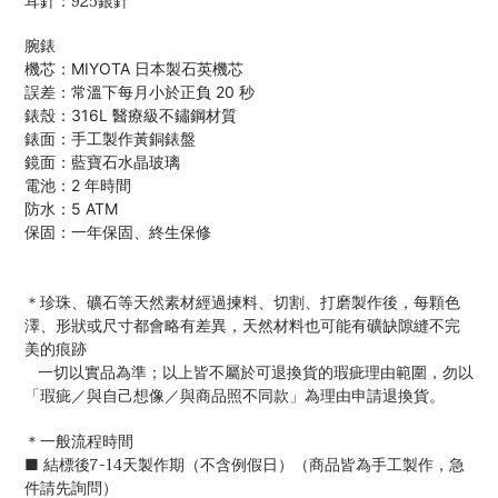
耳針：925銀針
腕錶
機芯：MIYOTA 日本製石英機芯
誤差：常溫下每月小於正負 20 秒
錶殼：316L 醫療級不鏽鋼材質
錶面：手工製作黃銅錶盤
鏡面：藍寶石水晶玻璃
電池：2 年時間
防水：5 ATM
保固：一年保固、終生保修
＊
珍珠、礦石等天然素材經過揀料、切割、打磨製作後，每顆色
澤、形狀或尺寸都會略有差異，天然材料也可能有礦缺隙縫不完
美的痕跡
一切以實品為準；
以上皆不屬於可退換貨的瑕疵理由範圍，勿以
「瑕疵／與自己想像／與商品照不同款」為理由申請退換貨。
＊一般流程時間
■ 結標後7-14天製作期（不含例假日）（商品皆為手工製作，急
件請先詢問）