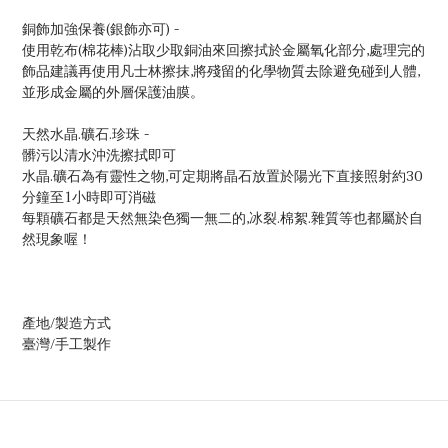
銅飾加強保養(銀飾亦可) -
使用乾布(棉花棒)沾取少取銅油來回擦拭於金屬氧化部分,處理完的
飾品建議再使用凡士林擦抹,將殘留的化學物質去除避免碰到人體,
並形成金屬的外層保護油膜。
天然水晶.礦石.珍珠 -
髒污以清水沖洗擦拭即可
水晶.礦石為有靈性之物,可定期將晶石放置於陽光下直接照射約30
分鐘至1小時即可消磁
每顆礦石都是天然無染色獨一無二的,冰裂.棉絮.雜質等也都屬於自
然現象喔！
產地/製造方式
臺灣/手工製作