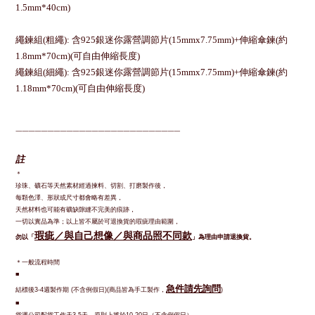
1.5mm*40cm)
繩鍊組(粗繩):
含925銀迷你露營調節片(15mmx7.75mm)+伸縮傘鍊(約
1.8mm*70cm)(可自由伸縮長度)
繩鍊組(細繩):
含925銀迷你露營調節片(15mmx7.75mm)+伸縮傘鍊(約
1.18mm*70cm)
(可自由伸縮長度)
—————————————
—————————————
註
＊
珍珠、礦石等天然素材經過揀料、切割、打磨製作後，
每顆色澤、形狀或尺寸都會略有差異，
天然材料也可能有礦缺隙縫不完美的痕跡，
一切以實品為準；以上皆不屬於可退換貨的瑕疵理由範圍，
瑕疵／與自己想像／與商品照不同款
勿以「
」為理由申請退換貨。
＊一般流程時間
■
急件請先詢問
結標後
週製作期
不含例假日
商品皆為手工製作，
3-4
(
)(
)
■