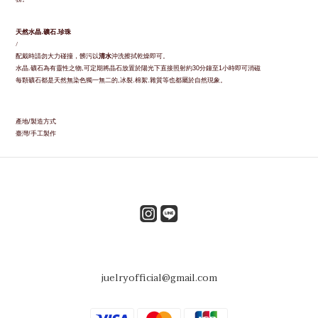
天然水晶
.
礦石
.
珍珠
/
配戴時請勿大力碰撞，髒污以
清水
沖洗擦拭乾燥即可。
水晶
礦石為有靈性之物
可定期將晶石放置於陽光下直接照射約
分鐘至
小時即可消磁
.
,
30
1
每顆礦石都是天然無染色獨一無二的
冰裂
棉絮
雜質等也都屬於自然現象。
,
.
.
產地
製造方式
/
臺灣
手工製作
/
juelryofficial@gmail.com