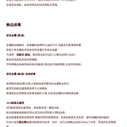
貨運公司配貨工作天
天，原則上將於
日（不含例假日）
3-5
10-20
送達指定地點，如有特殊狀況請直接私訊客服。
-
飾品保養
原色金屬
(
銅
.
銀
)
/
金屬飾品佩戴時，因接觸到身體所分泌的汗水
油脂及空氣濕度影響，
.
長期下來金屬色澤加深等情形屬正常氧化現象。
可使用「
拭銀布
銅油
」擦拭氧化部分
請小心擦拭勿用力拉扯
.
(
)
避免於泡溫泉及游泳時佩戴
,
平時將飾品收納至絨布袋
夾鏈袋
飾品盒中隔絕氧氣
以延長其壽命。
(
).
,
原色金屬
(
銅
.
銀
)
加強保養
/
使用棉布
棉花棒
沾取少取銅油來回擦拭於金屬氧化部分
(
)
,
處理完的飾品建議再使用凡士林擦抹
,
將殘留的化學物質去除避免碰到人體
並形成金屬的外層保護油膜。
,
925
銀硫化處理
銀經過硫化處理後，表面會形成一層硫化銀，
925
硫化銀層會使銀飾呈現出深沉的色澤和更立體的紋路。
硫化銀層會隨著使用時間
佩戴習慣而逐漸變淺，與原始銀產生混色感，越常接觸的面則越亮。
.
可自行使用
硫化劑
做擦拭恢復深沈色澤，此外，也可以將飾品送回
工作室，享受終生保養服
JUelry
務。