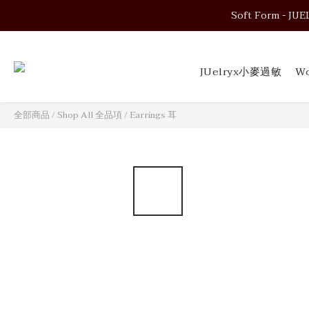
Soft Form - JUELRY
Soft Form - JUELRY
JUelryx小麥過敏
Wo
Soft Form - JUELRY
全部商品
/
Shop All 全品項
/
Earrings 耳