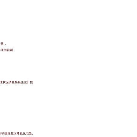
差異，
疵理由範圍，
特殊狀況請直接私訊設計館
深等情形屬正常氧化現象。