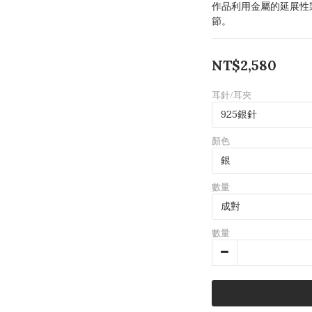
作品利用金屬的延展性
節。
NT$2,580
耳針/耳夾
顏色
數量
數量