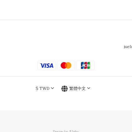
juel
$
TWD
繁體中文
Design by JUelry