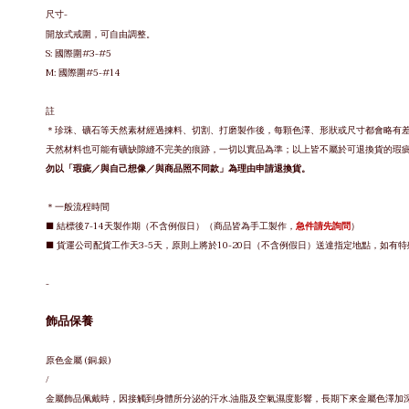
尺寸-
開放式戒圍，
可自由調整。
S:
國際圍#3-#5
M:
國際圍#5-#14
註
＊
珍珠、礦石等天然素材經過揀料、切割、打磨製作後，每顆色澤、形狀或尺寸都會略有
天然材料也可能有礦缺隙縫不完美的痕跡，
一切以實品為準；
以上皆不屬於可退換貨的瑕
勿以「瑕疵／與自己想像／與商品照不同款」為理由申請退換貨。
＊一般流程時間
■ 結標後7-14天製作期（不含例假日）（商品皆為手工製作，
急件請先詢問
）
■ 貨運公司配貨工作天3-5天，原則上將於10-20日（不含例假日）送達指定地點，如有
-
飾品保養
原色金屬 (銅.銀)
/
金屬飾品佩戴時，因接觸到身體所分泌的汗水.油脂及空氣濕度影響，長期下來金屬色澤加