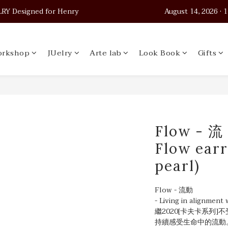
 Designed for Henry                                          August 14, 2026
 Designed for Henry                                          August 14, 2026
Worldwide Shipping
rkshop
JUelry
Arte lab
Look Book
Gifts
 Designed for Henry                                          August 14, 2026
Flow - 
Flow earr
pearl)
Flow - 流動
- Living in alignment w
繼2020[卡夫卡系列
持續感受生命中的流動