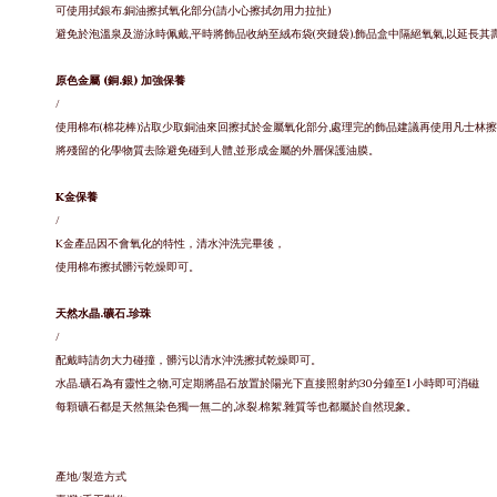
可使用拭銀布.銅油擦拭氧化部分(請小心擦拭勿用力拉扯)
避免於泡溫泉及游泳時佩戴,平時將飾品收納至絨布袋(夾鏈袋).飾品盒中隔絕氧氣,以延長其
原色金屬 (銅.銀) 加強保養
/
使用棉布(棉花棒)沾取少取銅油來回擦拭於金屬氧化部分,處理完的飾品建議再使用凡士林擦
將殘留的化學物質去除避免碰到人體,並形成金屬的外層保護油膜。
K金保養
/
K金產品因不會氧化的特性，清水沖洗完畢後，
使用棉布擦拭髒污乾燥即可。
天然水晶.礦石.珍珠
/
配戴時請勿大力碰撞，
髒污以清水沖洗擦拭乾燥即可。
水晶.礦石為有靈性之物,可定期將晶石放置於陽光下直接照射約30分鐘至1小時即可消磁
每顆礦石都是天然無染色獨一無二的,冰裂.棉絮.雜質等也都屬於自然現象。
產地/製造方式