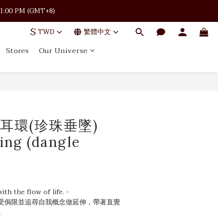
 · 11:00 PM (GMT+8)
 · 11:00 PM (GMT+8)
$
TWD
繁體中文
Stores
Our Universe
 · 11:00 PM (GMT+8)
流 耳環(珍珠垂墜)
ing (dangle
ith the flow of life. -
]不受侷限並追尋自我概念做延伸，帶著直覺
。