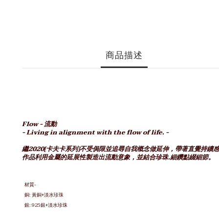
商品描述
Flow - 流動
- Living in alignment with the flow of life. -
繼2020[卡夫卡系列]不受侷限並追尋自我概念做延伸，帶著直覺持續
作品利用金屬的延展性製造出流動意象，並結合珍珠.細鑽點綴細節。
材質-
銅: 黃銅+淡水珍珠
銀: 925銀
+淡水珍珠