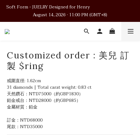
Soft Form - JUELRY Designed for Henry                                          
Soft Form - JUELRY Designed for Henry                                          
August 14, 2026 · 11:00 PM (GMT+8)
August 14, 2026 · 11:00 PM (GMT+8)
Worldwide Shipping
Soft Form - JUELRY Designed for Henry                                          
Customized order : 美兒 訂
August 14, 2026 · 11:00 PM (GMT+8)
製 $ring
戒圍直徑: 1.62cm
31 diamonds | Total carat weight: 0.83 ct
天然鑽石：NTD75000（約GBP1830）
鉑金戒台：NTD28000（約GBP685）
金屬材質：鉑金
訂金：NTD68000
尾款：NTD35000