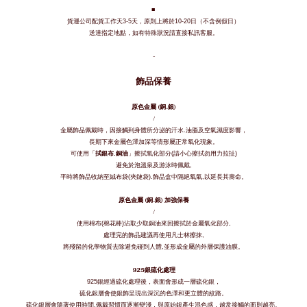
■
貨運公司配貨工作天
天，原則上將於
日（不含例假日）
3-5
10-20
送達指定地點，如有特殊狀況請直接私訊客服。
-
飾品保養
原色金屬
(
銅
.
銀
)
/
金屬飾品佩戴時，因接觸到身體所分泌的汗水
油脂及空氣濕度影響，
.
長期下來金屬色澤加深等情形屬正常氧化現象。
可使用「
拭銀布
銅油
」擦拭氧化部分
請小心擦拭勿用力拉扯
.
(
)
避免於泡溫泉及游泳時佩戴
,
平時將飾品收納至絨布袋
夾鏈袋
飾品盒中隔絕氧氣
以延長其壽命。
(
).
,
原色金屬
(
銅
.
銀
)
加強保養
/
使用棉布
棉花棒
沾取少取銅油來回擦拭於金屬氧化部分
(
)
,
處理完的飾品建議再使用凡士林擦抹
,
將殘留的化學物質去除避免碰到人體
並形成金屬的外層保護油膜。
,
925
銀硫化處理
銀經過硫化處理後，表面會形成一層硫化銀，
925
硫化銀層會使銀飾呈現出深沉的色澤和更立體的紋路。
硫化銀層會隨著使用時間
佩戴習慣而逐漸變淺，與原始銀產生混色感，越常接觸的面則越亮。
.