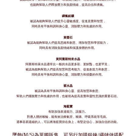
也能夠幫助人們釋放壓力和負面情緒，提高自信和勇氣。
磷氯鉛礦
被認為能夠幫助人們提升心靈敏感度、促進直覺和智慧，
同時具有平衡和調和身心靈、消除壓力和焦慮的作用。
黃螢石
被認為能夠幫助人們提高思維和創意、增加智慧和學習能力，
同時具有消除負面情緒和保護身體的作用。
黃阿賽斯特來水晶
阿賽斯特萊水晶通常比一般的水晶更多彩、更鮮豔，也更罕見，
被認為能夠幫助人們提高智慧和思考能力、促進創造力和創意，
同時具有平衡和調和身心靈、消除壓力和煩憂的作用。
紫水晶
被認為具有平衡和調和身心靈、提高智慧和創意、
幫助人們擺脫壓力和焦慮的作用，也被視為提高直覺和靈性意識的重要石頭。
海藍寶
有助加強表達能力、說服力。
對應人體的喉輪，能有效治療氣管、喉痛、呼吸系統等毛病。
遇事容易退縮的人，可以將
掛在身上，有堅定信心，加強自信的功能。
海藍寶
墜飾(M/S)為單獨販售，可另行加購銀鍊/繩鏈做搭配