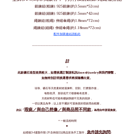
銀鍊組(粗鍊): 925銀鍊(約3.5mm*52cm)
銀鍊組(細鍊): 925銀鍊(約1.5mm*42cm)
繩鍊組(粗繩): 伸縮傘繩(約1.8mm*72cm)
繩鍊組(細繩): 伸縮傘繩(約1.18mm*72cm)
配件加購連結請點此
——————————————————————————
註
＊
此款礦石造型差異較大，如需挑選訂製請私訊line:@juelry與我們聯繫，
如無特別註明挑選需求將採隨機出貨。
＊
珍珠、礦石等天然素材經過揀料、切割、打磨製作後，
每顆色澤、形狀或尺寸都會略有差異，
天然材料也可能有礦缺隙縫不完美的痕跡，
一切以實品為準；以上皆不屬於可退換貨的瑕疵理由範圍，
瑕疵／與自己想像／與商品照不同款
勿以「
」為理由申請退換貨。
＊一般流程時間
■
急件請先詢問
結標後
週製作期
不含例假日
商品皆為手工製作，
3-4
(
)(
)