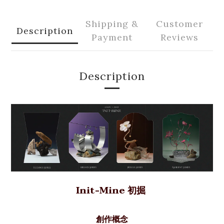
Shipping &
Customer
Description
Payment
Reviews
Description
Init-Mine
初掘
創作概念