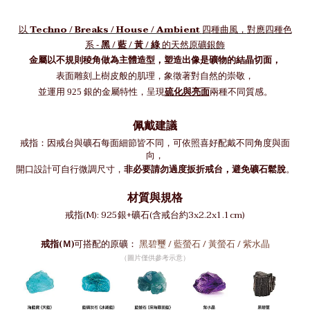
Techno / Breaks / House / Ambient
以
四種曲風，
對應四種色
黑 / 藍 / 黃 / 綠
系 -
的天然原礦銀飾
金屬以不規則稜角做為主體造型，塑造出像是礦物的結晶切面，
表面雕刻上樹皮般的肌理，象徵著對自然的崇敬，
並運用
銀的金屬特性，呈現
硫化與亮面
兩種不同質感。
925
佩戴建議
戒指：因戒台與礦石每面細節皆不同，可依照喜好配戴不同角度與面
向，
非必要請勿過度扳折戒台，避免礦石鬆脫
開口設計可自行微調尺寸，
。
材質與規格
戒指(M): 925銀+礦石
(含戒台約3x2.2x1.1cm)
戒指(Ｍ)
可搭配的原礦：
黑碧璽 / 藍螢石 / 黃螢石 / 紫水晶
（圖片僅供參考示意）