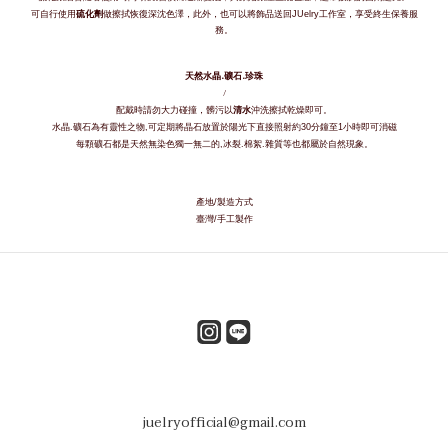
可自行使用
硫化劑
做擦拭恢復深沈色澤，此外，也可以將飾品送回
工作室，享受終生保養服
JUelry
務。
天然水晶
.
礦石
.
珍珠
/
配戴時請勿大力碰撞，髒污以
清水
沖洗擦拭乾燥即可。
水晶
礦石為有靈性之物
可定期將晶石放置於陽光下直接照射約
分鐘至
小時即可消磁
.
,
30
1
每顆礦石都是天然無染色獨一無二的
冰裂
棉絮
雜質等也都屬於自然現象。
,
.
.
產地
製造方式
/
臺灣
手工製作
/
juelryofficial@gmail.com