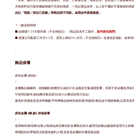
＊
珍珠、礦石等天然素材經過揀料、切割、打磨製作後，每顆色澤、形狀或尺寸都會略有
天然材料也可能有礦缺隙縫不完美的痕跡，
一切以實品為準；
以上皆不屬於可退換貨的瑕
勿以「瑕疵／與自己想像／與商品照不同款」為理由申請退換貨。
＊一般流程時間
■ 結標後7-14天製作期（不含例假日）（商品皆為手工製作，
急件請先詢問
）
■ 貨運公司配貨工作天3-5天，原則上將於10-20日（不含例假日）送達指定地點，如有
-
飾品保養
原色金屬 (銅.銀)
/
金屬飾品佩戴時，因接觸到身體所分泌的汗水.油脂及空氣濕度影響，長期下來金屬色澤加
可使用拭銀布.銅油擦拭氧化部分(請小心擦拭勿用力拉扯)
避免於泡溫泉及游泳時佩戴,平時將飾品收納至絨布袋(夾鏈袋).飾品盒中隔絕氧氣,以延長其
原色金屬 (銅.銀) 加強保養
/
使用棉布(棉花棒)沾取少取銅油來回擦拭於金屬氧化部分,處理完的飾品建議再使用凡士林擦
將殘留的化學物質去除避免碰到人體,並形成金屬的外層保護油膜。