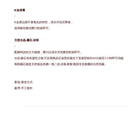
K金保養
/
K金產品因不會氧化的特性，清水沖洗完畢後，
使用棉布擦拭髒污乾燥即可。
天然水晶.礦石.珍珠
/
配戴時請勿大力碰撞，
髒污以清水沖洗擦拭乾燥即可。
水晶.礦石為有靈性之物,可定期將晶石放置於陽光下直接照射約30分鐘至1小時即可消磁
每顆礦石都是天然無染色獨一無二的,冰裂.棉絮.雜質等也都屬於自然現象。
產地/製造方式
臺灣/手工製作