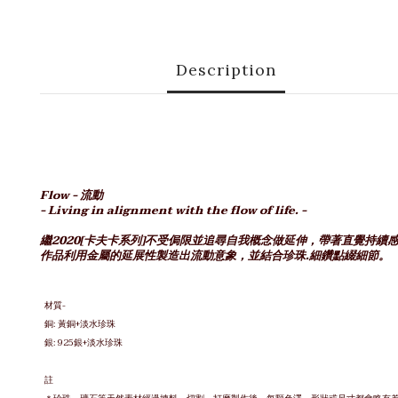
Description
Flow - 流動
- Living in alignment with the flow of life. -
繼2020[卡夫卡系列]不受侷限並追尋自我概念做延伸，帶著直覺持續
作品利用金屬的延展性製造出流動意象，並結合珍珠.細鑽點綴細節。
材質-
銅: 黃銅+淡水珍珠
銀: 925銀
+淡水珍珠
註