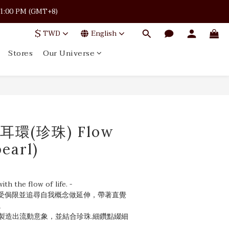
 · 11:00 PM (GMT+8)
 · 11:00 PM (GMT+8)
$
TWD
English
Stores
Our Universe
 · 11:00 PM (GMT+8)
流 耳環(珍珠) Flow
pearl)
ith the flow of life. -
]不受侷限並追尋自我概念做延伸，帶著直覺
。
製造出流動意象，並結合珍珠.細鑽點綴細