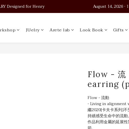
 Designed for Henry                                          August 14, 2026
 Designed for Henry                                          August 14, 2026
Worldwide Shipping
rkshop
JUelry
Arete lab
Look Book
Gifts
 Designed for Henry                                          August 14, 2026
Flow - 
earring (
Flow - 流動
- Living in alignment w
繼2020[卡夫卡系列
持續感受生命中的流動
作品利用金屬的延展性
節。