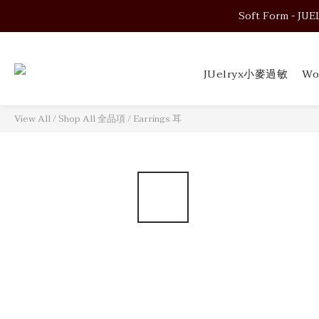
Soft Form - JUELRY
Soft Form - JUELRY
JUelryx小麥過敏
Wo
Soft Form - JUELRY
View All
/
Shop All 全品項
/
Earrings 耳