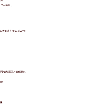
差異，
疵理由範圍，
特殊狀況請直接私訊設計館
深等情形屬正常氧化現象。
壽命。
抹,