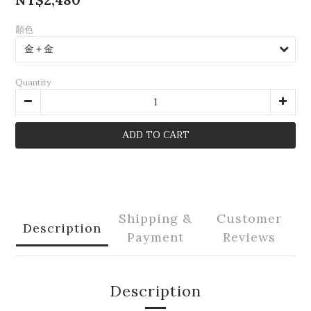
顏色
Quantity
ADD TO CART
Shipping &
Customer
Description
Payment
Reviews
Description