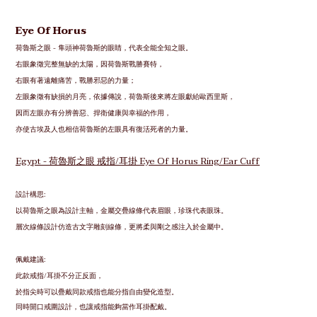
Eye Of Horus
荷魯斯之眼 - 隼頭神荷魯斯的眼睛，代表全能全知之眼。
右眼象徵完整無缺的太陽，因荷魯斯戰勝賽特，
右眼有著遠離痛苦，
戰勝邪惡的力量
；
左眼象徵有缺損的月亮，依據傳說，荷魯斯後來將左眼獻給歐西里斯，
因而左眼亦有分辨善惡、捍衛健康與幸福的作用，
亦使古埃及人也相信荷魯斯的左眼具有復活死者的力量。
Egypt - 荷魯斯之眼 戒指/耳掛 Eye Of Horus Ring/Ear Cuff
設計構思:
以荷魯斯之眼為設計主軸，金屬交疊線條代表眉眼，珍珠代表眼珠。
層次線條設計仿造古文字雕刻線條，更將柔與剛之感注入於金屬中。
佩戴建議:
此款戒指/耳掛不分正反面，
於指尖時可以疊戴同款戒指也能分指自由變化造型。
同時開口戒圍設計，也讓戒指能夠當作耳掛配戴。