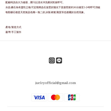
配戴時請勿大力碰撞，
髒污以清水沖洗擦拭乾燥即可。
水晶.礦石為有靈性之物,可定期將晶石放置於陽光下直接照射約30分鐘至1小時即可消磁
每顆礦石都是天然無染色獨一無二的,冰裂.棉絮.雜質等也都屬於自然現象。
產地/製造方式
臺灣/手工製作
juelryofficial@gmail.com