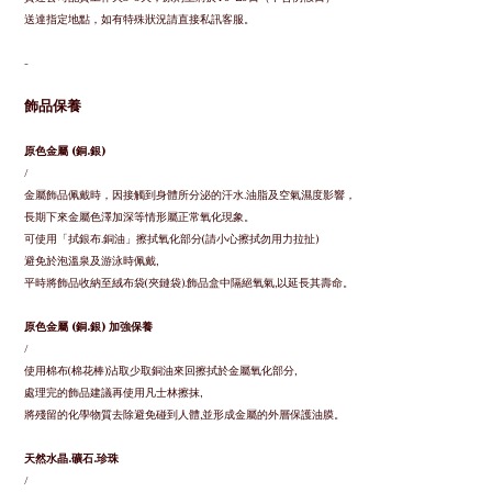
送達指定地點，
如有特殊狀況請直接私訊客服。
-
飾品保養
原色金屬 (銅.銀)
/
金屬飾品佩戴時，因接觸到身體所分泌的汗水.油脂及空氣濕度影響，
長期下來金屬色澤加深等情形屬正常氧化現象。
可使用「拭銀布.銅油」擦拭氧化部分(請小心擦拭勿用力拉扯)
避免於泡溫泉及游泳時佩戴
,
平時將飾品收納至絨布袋(夾鏈袋).飾品盒中隔絕氧氣,以延長其壽命。
原色金屬 (銅.銀) 加強保養
/
使用棉布(棉花棒)沾取少取銅油來回擦拭於金屬氧化部分,
處理完的飾品建議再使用凡士林擦抹,
將殘留的化學物質去除避免碰到人體,並形成金屬的外層保護油膜。
天然水晶.礦石.珍珠
/