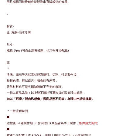
兩只戒指同時疊戴也能製造出寬版戒指的效果。
-
材質-
金: 黃銅+淡水珍珠
尺寸-
戒指: Free (可自由調整戒圍，也可作耳掛配戴)
註
＊
珍珠、礦石等天然素材經過揀料、切割、打磨製作後，
每顆色澤、形狀或尺寸都會略有差異，
天然材料也可能有礦缺隙縫不完美的痕跡，
一切以實品為準；
以上皆不屬於可退換貨的瑕疵理由範圍，
勿以「瑕疵／與自己想像／與商品照不同款」為理由申請退換貨。
＊一般流程時間
■
結標後3-4週製作期 (不含例假日)(商品皆為手工製作，
急件請先詢問
)
■
貨運公司配貨工作天3-5天，
原則上將於10-20日（不含例假日）