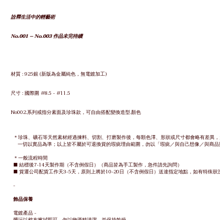
詮釋生活中的輕藝術
No.001 – No.003 作品未完待續
材質
: 925
銀
(新版為金屬純色，無電鍍加工)
尺寸
:
國際圍
#8.5 - #11.5
No002.系列戒指分素面及珍珠款，可自由搭配變換造型.顏色
＊
珍珠、礦石等天然素材經過揀料、切割、打磨製作後，每顆色澤、形狀或尺寸都會略有差異，
一切以實品為準；
以上皆不屬於可退換貨的瑕疵理由範圍，勿以「瑕疵／與自己想像／與商品
＊一般流程時間
■ 結標後7-14天製作期（不含例假日）（商品皆為手工製作，急件請先詢問）
■ 貨運公司配貨工作天3-5天，原則上將於10-20日（不含例假日）送達指定地點，如有特殊
-
飾品保養
電鍍產品 -
髒污以棉布擦拭即可，勿以物酒精清潔，並保持乾燥。