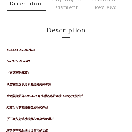
Description
Payment
Reviews
Description
JUELRY x ARCADE
No.001- No.003
「巷弄間的藝廊」
希望在生活中更容易接觸美的事物
全新設計品牌ARCADE首次聯名商品邀請JUelry合作設計
打造出日常都能輕鬆駕馭的飾品
手工敲打的流水線條和彎折的金屬片
讓珍珠作為點綴出現在巧妙之處