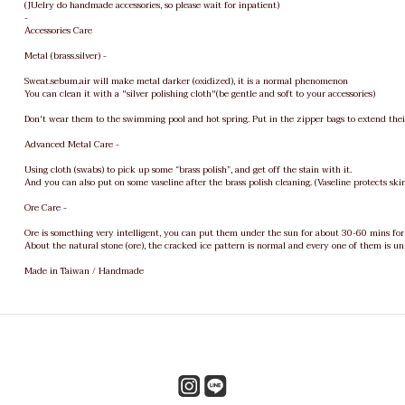
(JUelry do handmade accessories, so please wait for inpatient)
-
Accessories Care
Metal (brass.silver) -
Sweat.sebum.air will make metal darker (oxidized), it is a normal phenomenon
You can clean it with a "silver polishing cloth"(be gentle and soft to your accessories)
Don't wear them to the swimming pool and hot spring. Put in the zipper bags to extend their
Advanced Metal Care -
Using cloth (swabs) to pick up some “brass polish”, and get off the stain with it.
And you can also put on some vaseline after the brass polish cleaning. (Vaseline protects sk
Ore Care -
Ore is something very intelligent, you can put them under the sun for about 30-60 mins for 
About the natural stone (ore), the cracked ice pattern is normal and every one of them is un
Made in Taiwan / Handmade