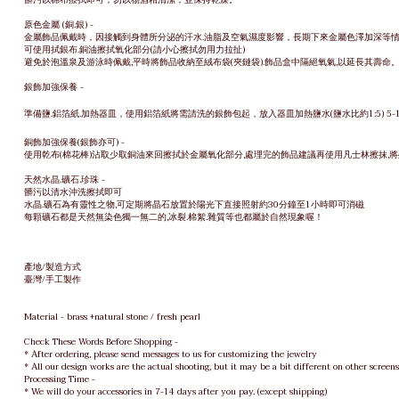
原色金屬 (銅.銀) -
金屬飾品佩戴時，因接觸到身體所分泌的汗水.油脂及空氣濕度影響，長期下來金屬色澤加深等
可使用拭銀布.銅油擦拭氧化部分(請小心擦拭勿用力拉扯)
避免於泡溫泉及游泳時佩戴,平時將飾品收納至絨布袋(夾鏈袋).飾品盒中隔絕氧氣,以延長其壽命
銀飾加強保養 -
準備鹽.鋁箔紙.加熱器皿，使用鋁箔紙將需請洗的銀飾包起，放入器皿加熱鹽水(鹽水比約1:5) 5
銅飾加強保養(銀飾亦可) -
使用乾布(棉花棒)沾取少取銅油來回擦拭於金屬氧化部分,處理完的飾品建議再使用凡士林擦抹,
天然水晶.礦石.珍珠 -
髒污以清水沖洗擦拭即可
水晶.礦石為有靈性之物,可定期將晶石放置於陽光下直接照射約30分鐘至1小時即可消磁
每顆礦石都是天然無染色獨一無二的,冰裂.棉絮.雜質等也都屬於自然現象喔！
產地/製造方式
臺灣/手工製作
Material - brass +natural stone / fresh pearl
Check These Words Before Shopping -
* After ordering, please send messages to us for customizing the jewelry
* All our design works are the actual shooting, but it may be a bit different on other screen
Processing Time -
* We will do your accessories in 7-14 days after you pay. (except shipping)