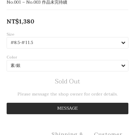
No.001 – No.003 作品未完待續
NT$1,380
Size
Color
Sold Out
Please message the shop owner for order details.
MESSAGE
Shipping &
Customer