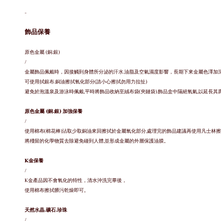
-
飾品保養
原色金屬 (銅.銀)
/
金屬飾品佩戴時，因接觸到身體所分泌的汗水.油脂及空氣濕度影響，長期下來金屬色澤加
可使用拭銀布.銅油擦拭氧化部分(請小心擦拭勿用力拉扯)
避免於泡溫泉及游泳時佩戴,平時將飾品收納至絨布袋(夾鏈袋).飾品盒中隔絕氧氣,以延長其
原色金屬 (銅.銀) 加強保養
/
使用棉布(棉花棒)沾取少取銅油來回擦拭於金屬氧化部分,處理完的飾品建議再使用凡士林擦
將殘留的化學物質去除避免碰到人體,並形成金屬的外層保護油膜。
K金保養
/
K金產品因不會氧化的特性，清水沖洗完畢後，
使用棉布擦拭髒污乾燥即可。
天然水晶.礦石.珍珠
/