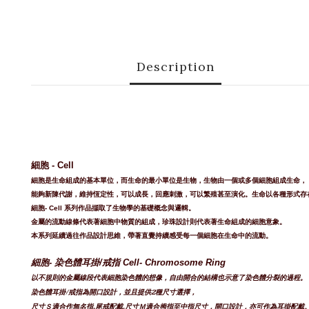
Description
細胞 - Cell
細胞是生命組成的基本單位，而生命的最小單位是生物，生物由一個或多個細胞組成生命，
能夠新陳代謝，維持恆定性，可以成長，回應刺激，可以繁殖甚至演化。生命以各種形式存
細胞- Cell 系列作品擷取了生物學的基礎概念與邏輯。
金屬的流動線條代表著細胞中物質的組成，珍珠設計則代表著生命組成的細胞意象。
本系列延續過往作品設計思維，帶著直覺持續感受每一個細胞在生命中的流動。
細胞- 染色體耳掛/
戒指 Cell- Chromosome Ring
以不規則的金屬線段代表
細胞染色體的想像，
自由開合的結構也示意了染色體分裂的過程。
染色體耳掛/戒指為開口設計，並且提供2
種尺寸
選擇，
尺寸Ｓ適合作無名指.尾戒配戴.尺寸Ｍ適合拇指至中指尺寸，開口設計，亦可作為耳掛配戴