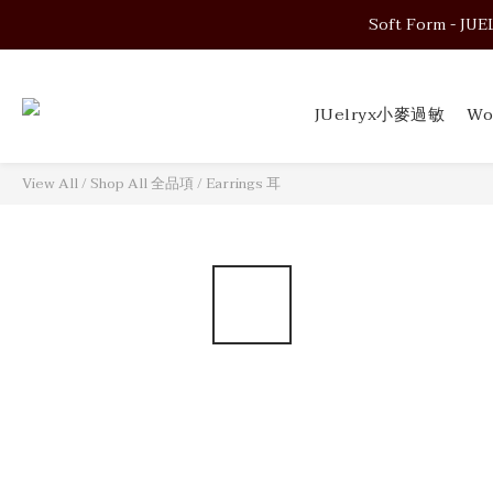
Soft Form - JUELRY
Soft Form - JUELRY
JUelryx小麥過敏
Wo
Soft Form - JUELRY
View All
/
Shop All 全品項
/
Earrings 耳