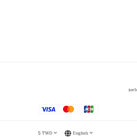
juel
$
TWD
English