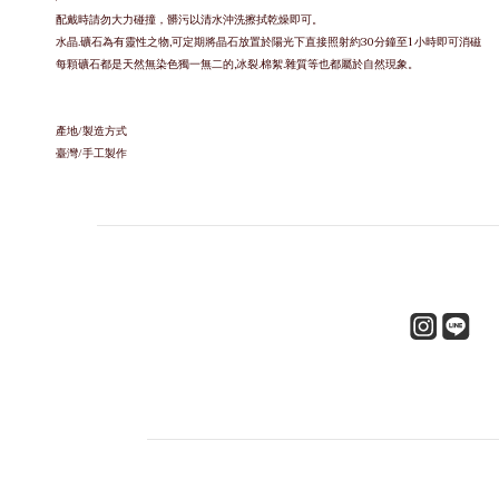
配戴時請勿大力碰撞，
髒污以清水沖洗擦拭乾燥即可。
水晶.礦石為有靈性之物,可定期將晶石放置於陽光下直接照射約30分鐘至1小時即可消磁
每顆礦石都是天然無染色獨一無二的,冰裂.棉絮.雜質等也都屬於自然現象。
產地/製造方式
臺灣/手工製作