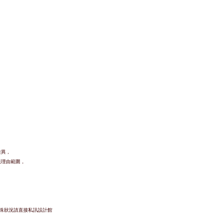
差異，
疵理由範圍，
特殊狀況請直接私訊設計館