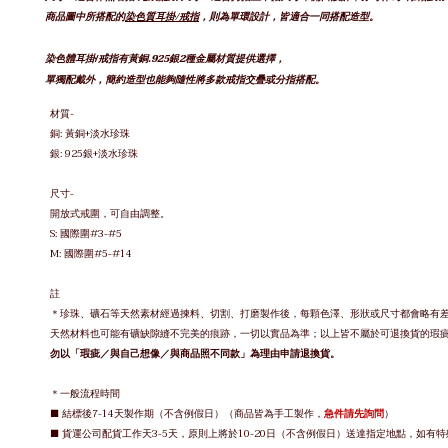
商品圖中所搭配的
染色質
耳掛/戒指
，則為單環設計，皆適合一同搭配造型。
黃銅.925銀2種金屬材質提供選擇，
染色體耳掛/
戒指有
單獨配戴外，簡約造型也能夠隨性將多款戒指交疊或分指搭配。
材質-
銅: 黃銅+淡水珍珠
銀: 925銀
+淡水珍珠
尺寸-
開放式戒圍，
可自由調整。
S:
國際圍#3-#5
M:
國際圍#5-#14
註
＊
珍珠、礦石等天然素材經過揀料、切割、打磨製作後，每顆色澤、形狀或尺寸都會略有
天然材料也可能有礦缺隙縫不完美的痕跡，
一切以實品為準；
以上皆不屬於可退換貨的瑕
勿以「瑕疵／與自己想像／與商品照不同款」為理由申請退換貨。
＊一般流程時間
■ 結標後7-14天製作期（不含例假日）（商品皆為手工製作，
急件請先詢問
）
■ 貨運公司配貨工作天3-5天，原則上將於10-20日（不含例假日）送達指定地點，如有